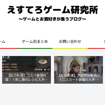
好きなゲームを気ままにプレイ！
ーム
ゲーム別まとめ
お問い合わせ
【紅の砂漠】コスパ最強料
【紅の砂漠】デミアン専用の
理！？蒸し豚のレシピ入手方
ミニスカート装備の入手方
法と作り方
法・場所まとめ【戦場の光】
【暗紅の礼装】