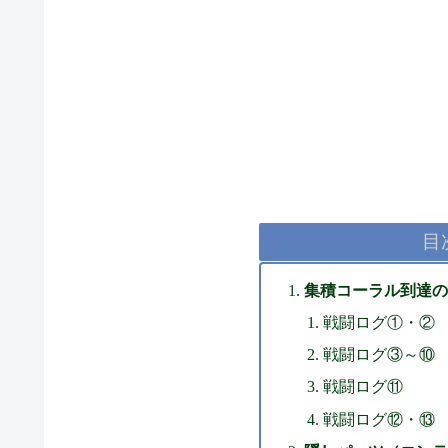
目
集積コーラル到達の
戦闘ログ①・②
戦闘ログ③～⑩
戦闘ログ⑪
戦闘ログ⑫・⑬