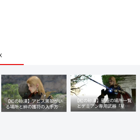
Ｘ
【紅の砂漠】星座の場所一覧
【紅の砂漠】アビス黒狼がい
とデミアン専用武器「星の
る場所と絆の護符の入手方法
剣」の入手クエスト発生条件
【レイシーの秘密商店】