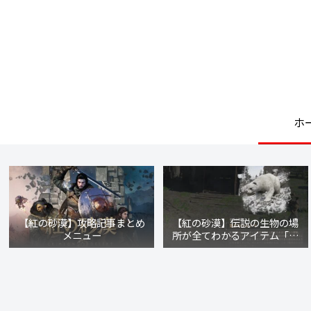
ホ
【紅の砂漠】攻略記事まとめ
【紅の砂漠】伝説の生物の場
メニュー
所が全てわかるアイテム「リ
ブルの魂」の入手方法