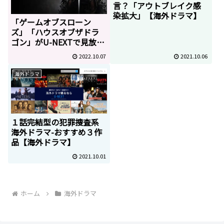
言？「アウトブレイク感
染拡大」【海外ドラマ】
「ゲームオブスローン
ズ」「ハウスオブザドラ
ゴン」がU-NEXTで見放題
作品に！Amazonプライム
2022.10.07
2021.10.06
は終了！？
海外ドラマ
１話完結型の犯罪捜査系
海外ドラマ-おすすめ３作
品【海外ドラマ】
2021.10.01
ホーム
海外ドラマ