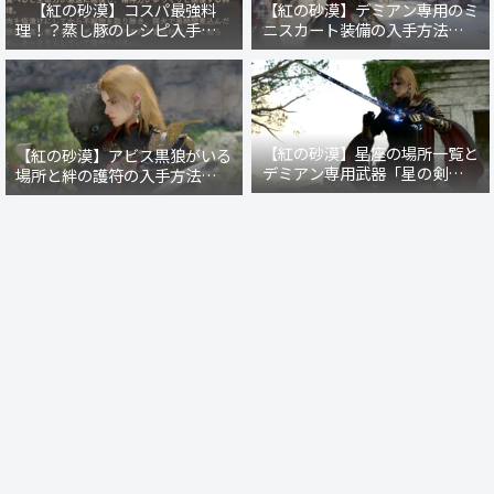
【紅の砂漠】コスパ最強料
【紅の砂漠】デミアン専用のミ
理！？蒸し豚のレシピ入手方法
ニスカート装備の入手方法・場
と作り方
所まとめ【戦場の光】【暗紅の
礼装】
【紅の砂漠】星座の場所一覧と
【紅の砂漠】アビス黒狼がいる
デミアン専用武器「星の剣」の
場所と絆の護符の入手方法【レ
入手クエスト発生条件
イシーの秘密商店】