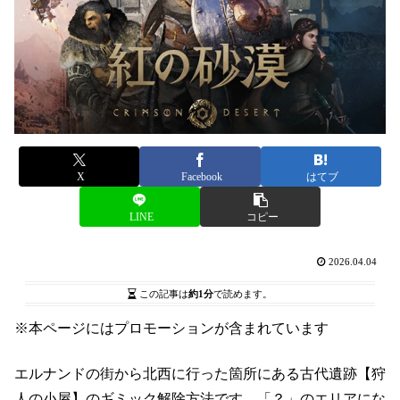
X
Facebook
はてブ
LINE
コピー
2026.04.04
この記事は
約1分
で読めます。
※本ページにはプロモーションが含まれています
エルナンドの街から北西に行った箇所にある古代遺跡【狩
人の小屋】のギミック解除方法です。「？」のエリアにな