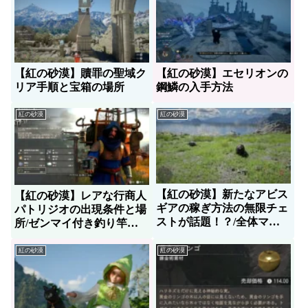
【紅の砂漠】贖罪の聖域ク
【紅の砂漠】エセリオンの
リア手順と宝箱の場所
鋼鱗の入手方法
紅の砂漠
紅の砂漠
【紅の砂漠】新たなアビス
【紅の砂漠】レアな行商人
ギアの稼ぎ方法の無限チェ
パトリジオの出現条件と場
ストが話題！？/全体マッ
所/ゼンマイ付き釣り竿の
プ南東（右下）の島への行
入手方法
き方
紅の砂漠
紅の砂漠