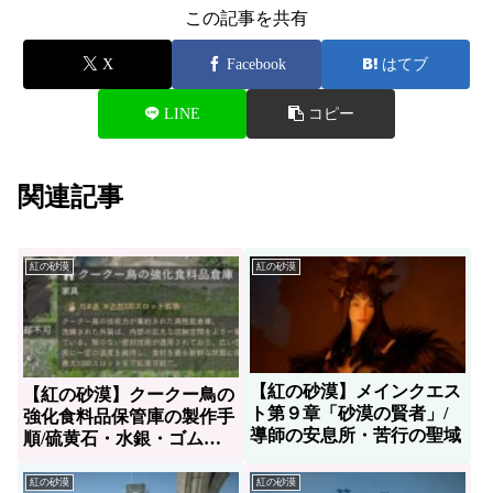
この記事を共有
X
Facebook
はてブ
LINE
コピー
関連記事
紅の砂漠
紅の砂漠
【紅の砂漠】メインクエス
【紅の砂漠】クークー鳥の
ト第９章「砂漠の賢者」/
強化食料品保管庫の製作手
導師の安息所・苦行の聖域
順/硫黄石・水銀・ゴムの
入手方法
紅の砂漠
紅の砂漠