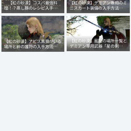
【紅の砂漠】コスパ最強料
【紅の砂漠】デミアン専用のミ
理！？蒸し豚のレシピ入手方法
ニスカート装備の入手方法・場
と作り方
所まとめ【戦場の光】【暗紅の
礼装】
【紅の砂漠】星座の場所一覧と
【紅の砂漠】アビス黒狼がいる
デミアン専用武器「星の剣」の
場所と絆の護符の入手方法【レ
入手クエスト発生条件
イシーの秘密商店】