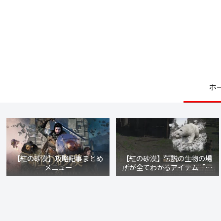
ホ
【紅の砂漠】攻略記事まとめ
【紅の砂漠】伝説の生物の場
メニュー
所が全てわかるアイテム「リ
ブルの魂」の入手方法