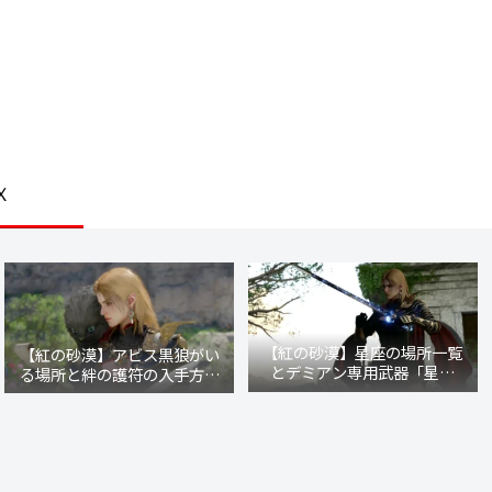
Ｘ
【紅の砂漠】星座の場所一覧
【紅の砂漠】アビス黒狼がい
とデミアン専用武器「星の
る場所と絆の護符の入手方法
剣」の入手クエスト発生条件
【レイシーの秘密商店】