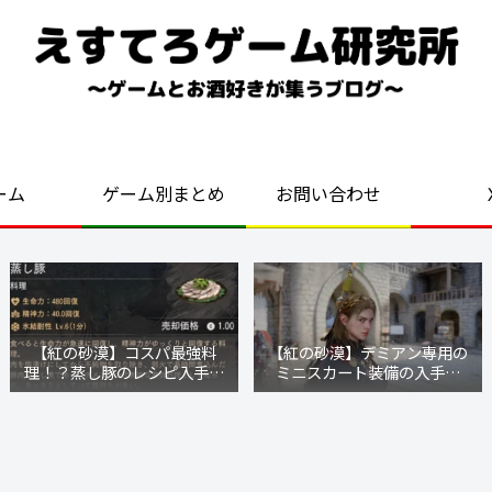
好きなゲームを気ままにプレイ！
ーム
ゲーム別まとめ
お問い合わせ
【紅の砂漠】コスパ最強料
【紅の砂漠】デミアン専用の
理！？蒸し豚のレシピ入手方
ミニスカート装備の入手方
法と作り方
法・場所まとめ【戦場の光】
【暗紅の礼装】