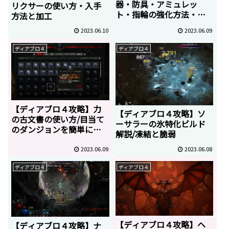
器・防具・アミュレッ
リクサーの使い方・入手
ト・指輪の強化方法・場
方法と加工
所
2023.06.10
2023.06.09
ディアブロ４
ディアブロ４
【ディアブロ４攻略】力
【ディアブロ４攻略】ソ
の古文書の使い方/目当て
ーサラーの氷特化ビルド
のダンジョンを簡単に探
解説/凍結と脆弱
す方法
2023.06.09
2023.06.08
ディアブロ４
ディアブロ４
【ディアブロ４攻略】ヘ
【ディアブロ４攻略】ナ