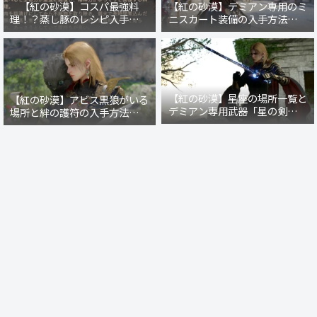
【紅の砂漠】コスパ最強料
【紅の砂漠】デミアン専用のミ
理！？蒸し豚のレシピ入手方法
ニスカート装備の入手方法・場
と作り方
所まとめ【戦場の光】【暗紅の
礼装】
【紅の砂漠】星座の場所一覧と
【紅の砂漠】アビス黒狼がいる
デミアン専用武器「星の剣」の
場所と絆の護符の入手方法【レ
入手クエスト発生条件
イシーの秘密商店】