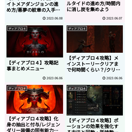
ルタイドの進め方/時間内
イトメアダンジョンの進
に消し炭を集めよう
め方/悪夢の紋章の入手方
法
2023.06.08
2023.06.07
ディアブロ４
ディアブロ４
【ディアブロ４攻略】メ
【ディアブロ４】攻略記
インストーリークリアま
事まとめメニュー
で何時間くらい？/クリア
後の解放要素は？
2023.06.06
2023.06.06
ディアブロ４
ディアブロ４
【ディアブロ４攻略】化
【ディアブロ４攻略】ポ
身の抽出と付与/レジェン
ーションの効果を強化す
ダリー装備の固有能力付