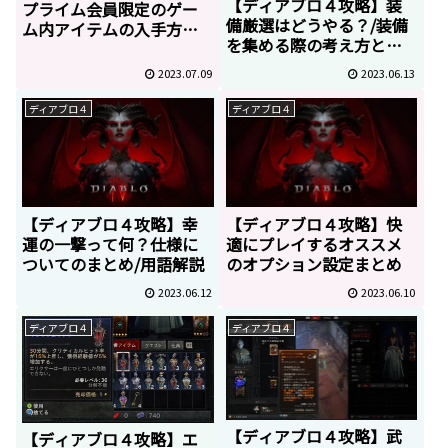
【ディアブロ４攻略】装
プライム会員限定のゲー
備厳選はどうやる？/装備
ム内アイテムの入手方法
を集める際の考え方とコ
【プライムゲーミング】
ツ
2023.07.09
2023.06.13
ディアブロ４
ディアブロ４
【ディアブロ４攻略】幸
【ディアブロ４攻略】快
運の一撃って何？仕様に
適にプレイするオススメ
ついてのまとめ/用語解説
のオプション設定まとめ
2023.06.12
2023.06.10
ディアブロ４
ディアブロ４
【ディアブロ４攻略】武
【ディアブロ４攻略】エ