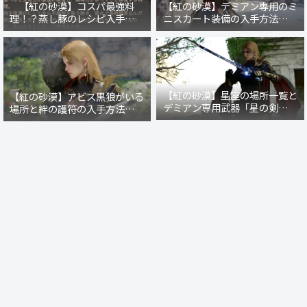
【紅の砂漠】コスパ最強料
【紅の砂漠】デミアン専用のミ
理！？蒸し豚のレシピ入手方法
ニスカート装備の入手方法・場
と作り方
所まとめ【戦場の光】【暗紅の
礼装】
【紅の砂漠】星座の場所一覧と
【紅の砂漠】アビス黒狼がいる
デミアン専用武器「星の剣」の
場所と絆の護符の入手方法【レ
入手クエスト発生条件
イシーの秘密商店】