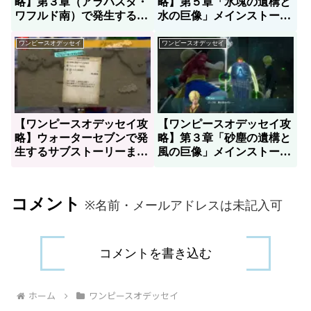
略】第３章（アラバスタ・
略】第５章「氷塊の遺構と
ワフルド南）で発生するサ
水の巨像」メインストーリ
ブストーリーまとめ
ー進め方
ワンピースオデッセイ
ワンピースオデッセイ
【ワンピースオデッセイ攻
【ワンピースオデッセイ攻
略】ウォーターセブンで発
略】第３章「砂塵の遺構と
生するサブストーリーまと
風の巨像」メインストーリ
め
ー進め方
コメント
※名前・メールアドレスは未記入可
コメントを書き込む
ホーム
ワンピースオデッセイ